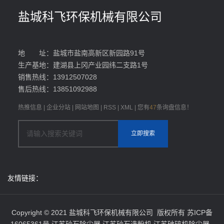
盐城科飞环保机械有限公司
地 址：盐城市盐南高新区新园路91号
生产基地：建湖县上冈产业园纬二支路1号
销售热线：13912507028
售后热线：13851092988
热推信息
|
企业分站
|
网站地图
|
RSS
|
XML
|
您有
47
条询盘信息！
友情链接：
Copyright © 2021 盐城科飞环保机械有限公司 版权所有
苏ICP备
16065361号
江苏砂石除尘器
,
江苏砂石选粉机
,
江苏破碎机除尘器
,