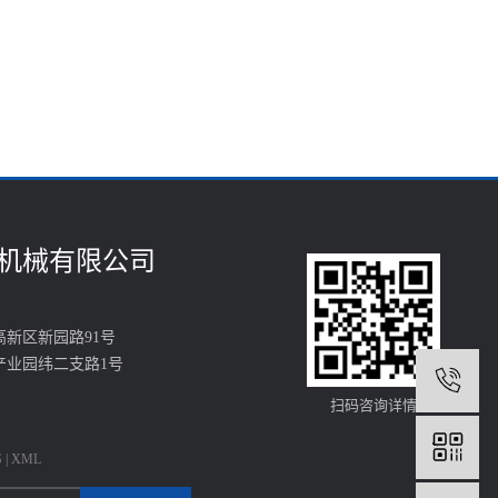
机械有限公司
新区新园路91号
产业园纬二支路1号
1
8
扫码咨询详情
S
|
XML