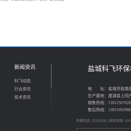
新闻资讯
盐城科飞环保
科飞动态
地 址：盐城市盐南高
行业资讯
生产基地：建湖县上冈
技术资讯
销售热线：1391250702
售后热线：13851092988
热推信息
|
企业分站
|
网站地图
|
RS