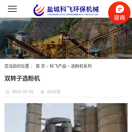
您当前的位置 ：
首 页
>
科飞产品
>
选粉机系列
双转子选粉机
2022-07-15
3312次