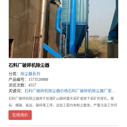
石料厂破碎机除尘器
分类：
除尘器系列
产品编号：1573520888
浏览次数：4557
关键词：
石料厂破碎机除尘器价格
石料厂破碎机除尘器厂家
石料厂
石料厂破碎机除尘器用于处理矿山破碎露天采矿或地下采矿的穿孔、凿
岩、爆破、装运、破碎等工序，这些工程均有粉尘散发，严重污染工作环
境和大气环境。破碎机除尘器的工作好坏，不仅直接影响到除尘系统的可
在线询价
靠运行，还关系到生产系统的正常运行、车间厂区和周边