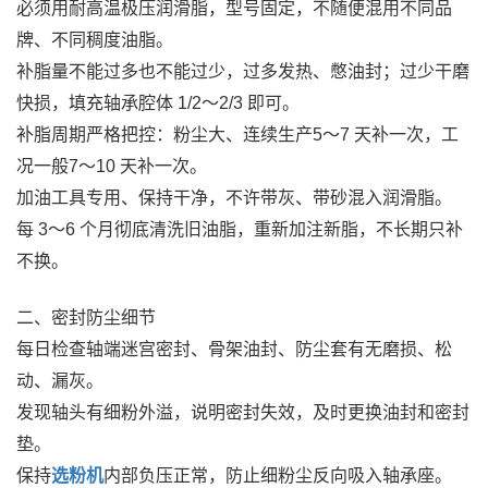
必须用耐高温极压润滑脂，型号固定，不随便混用不同品
牌、不同稠度油脂。
补脂量不能过多也不能过少，过多发热、憋油封；过少干磨
快损，填充轴承腔体 1/2～2/3 即可。
补脂周期严格把控：粉尘大、连续生产5～7 天补一次，工
况一般7～10 天补一次。
加油工具专用、保持干净，不许带灰、带砂混入润滑脂。
每 3～6 个月彻底清洗旧油脂，重新加注新脂，不长期只补
不换。
二、密封防尘细节
每日检查轴端迷宫密封、骨架油封、防尘套有无磨损、松
动、漏灰。
发现轴头有细粉外溢，说明密封失效，及时更换油封和密封
垫。
保持
选粉机
内部负压正常，防止细粉尘反向吸入轴承座。