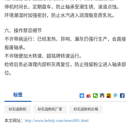
停机时间长，定期盘车，防止轴承受潮生锈、滚道点蚀。
环境潮湿时加强密封，防止水汽进入润滑脂变质乳化。
六、操作禁忌细节
不许带病运行：已经发热、异响、漏灰仍强行生产，会直接
报废轴承。
不许随便加大转速、超铭牌转速运行。
检修后务必清理内部积灰再复位，防止残留粉尘进入轴承部
位。
标签
砂石选粉机
砂石选粉机厂家
砂石选粉机价格
本文网址：
http://www.kefeijt.com/news/691.html