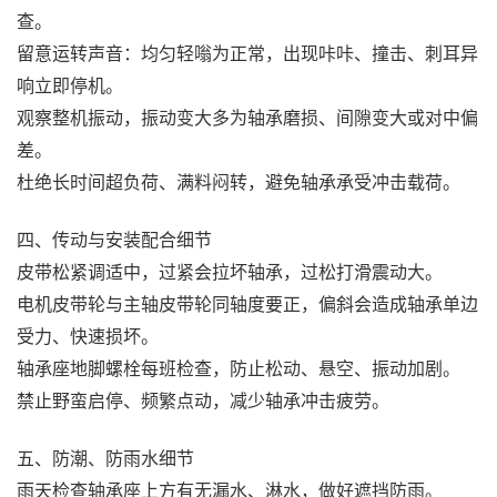
查。
留意运转声音：均匀轻嗡为正常，出现咔咔、撞击、刺耳异
响立即停机。
观察整机振动，振动变大多为轴承磨损、间隙变大或对中偏
差。
杜绝长时间超负荷、满料闷转，避免轴承承受冲击载荷。
四、传动与安装配合细节
皮带松紧调适中，过紧会拉坏轴承，过松打滑震动大。
电机皮带轮与主轴皮带轮同轴度要正，偏斜会造成轴承单边
受力、快速损坏。
轴承座地脚螺栓每班检查，防止松动、悬空、振动加剧。
禁止野蛮启停、频繁点动，减少轴承冲击疲劳。
五、防潮、防雨水细节
雨天检查轴承座上方有无漏水、淋水，做好遮挡防雨。