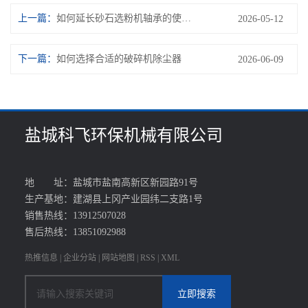
上一篇：
如何延长砂石选粉机轴承的使用寿命?
2026-05-12
下一篇：
如何选择合适的破碎机除尘器
2026-06-09
盐城科飞环保机械有限公司
地 址：盐城市盐南高新区新园路91号
生产基地：建湖县上冈产业园纬二支路1号
销售热线：13912507028
售后热线：13851092988
热推信息
|
企业分站
|
网站地图
|
RSS
|
XML