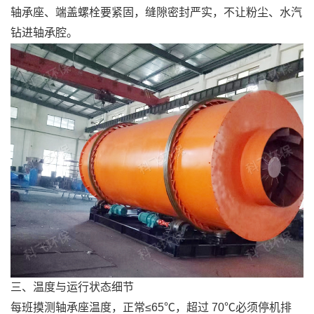
轴承座、端盖螺栓要紧固，缝隙密封严实，不让粉尘、水汽
钻进轴承腔。
三、温度与运行状态细节
每班摸测轴承座温度，正常≤65℃，超过 70℃必须停机排